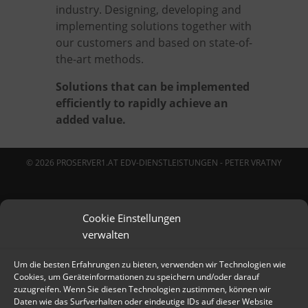
industry. Designing, developing and
implementing solutions together with
our customers and based on state-of-
the-art methods.
Solutions that can be implemented
efficiently to rapidly achieve an
added value.
Wir & qoncept
© 2026 PROSERVER1.AT EDV-DIENSTLEISTUNGEN - PETER VRATNY
Hosted VOIP PBX
Managed WordPress Hosting
Cookie Einstellungen
Nextcloud Hosting
verwalten
Um die besten Erfahrungen zu bieten, verwenden wir Technologien wie
Cookies, um Geräteinformationen zu speichern und/oder darauf
zuzugreifen. Wenn Sie diesen Technologien zustimmen, können wir
Daten wie das Surfverhalten oder eindeutige IDs auf dieser Website