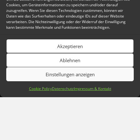
Cookies, um Geräteinformationen zu speichern und/oder darauf
zuzugreifen. Wenn Sie diesen Technologien zustimmen, können wir
Daten wie das Surfverhalten oder eindeutige IDs auf dieser Website
verarbeiten. Die Nichteinwilligung oder der Widerruf der Einwilligung
kann bestimmte Merkmale und Funktionen beeinträchtigen.
Akzeptieren
Ablehnen
proud member of
Electronic Frontier Foundation
Einstellungen anzeigen
servus.at
Cookie Policy
Datenschutz
Impressum & Kontakt
valug.at
Funkfeuer Wels
Klimabündnis Österreich
Das Blog
AGB