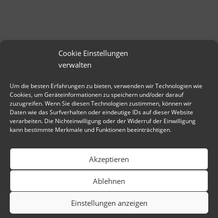
Cookie Einstellungen
© 2026 PROSERVER1.AT EDV-DIENSTLEISTUNGEN - PETER VRATNY
verwalten
Um die besten Erfahrungen zu bieten, verwenden wir Technologien wie
Cookies, um Geräteinformationen zu speichern und/oder darauf
zuzugreifen. Wenn Sie diesen Technologien zustimmen, können wir
Daten wie das Surfverhalten oder eindeutige IDs auf dieser Website
verarbeiten. Die Nichteinwilligung oder der Widerruf der Einwilligung
kann bestimmte Merkmale und Funktionen beeinträchtigen.
Akzeptieren
proud member of
Ablehnen
Electronic Frontier Foundation
servus.at
Einstellungen anzeigen
valug.at