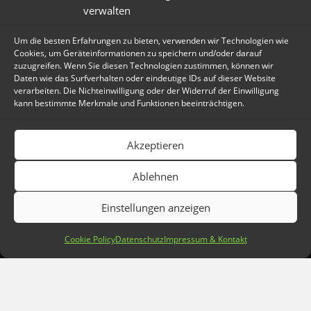
verwalten
Um die besten Erfahrungen zu bieten, verwenden wir Technologien wie
Cookies, um Geräteinformationen zu speichern und/oder darauf
© 2026 PROSERVER1.AT EDV-DIENSTLEISTUNGEN - PETER VRATNY
zuzugreifen. Wenn Sie diesen Technologien zustimmen, können wir
Daten wie das Surfverhalten oder eindeutige IDs auf dieser Website
verarbeiten. Die Nichteinwilligung oder der Widerruf der Einwilligung
kann bestimmte Merkmale und Funktionen beeinträchtigen.
© 2026 PROSERVER1.AT EDV-DIENSTLEISTUNGEN - PETER VRATNY
Akzeptieren
Ablehnen
Einstellungen anzeigen
Cookie Policy
Datenschutz
Impressum & Kontakt