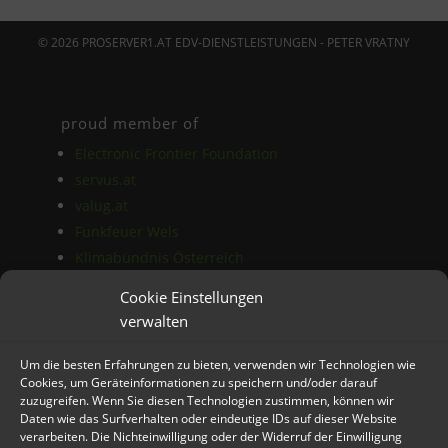
© 2026 PROSERVER1.AT EDV-DIENSTLEISTUNGEN - PETER VRATNY
proud member of
Electronic Frontier Foundation
servus.at
valug.at
Funkfeuer Wels
Klimabündnis Österreich
Cookie Einstellungen
verwalten
Das Blog
AGB
Um die besten Erfahrungen zu bieten, verwenden wir Technologien wie
Datenschutz
Cookies, um Geräteinformationen zu speichern und/oder darauf
zuzugreifen. Wenn Sie diesen Technologien zustimmen, können wir
Impressum
Daten wie das Surfverhalten oder eindeutige IDs auf dieser Website
verarbeiten. Die Nichteinwilligung oder der Widerruf der Einwilligung